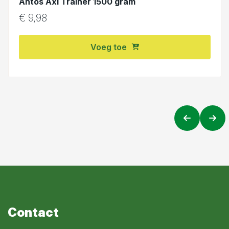
Antos Axi Trainer 1500 gram
€
9,98
Voeg toe
Contact