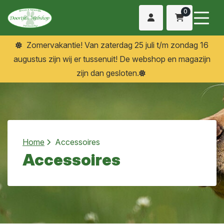
0
Zomervakantie! Van zaterdag 25 juli t/m zondag 16
augustus zijn wij er tussenuit! De webshop en magazijn
zijn dan gesloten.
Home
Accessoires
Accessoires