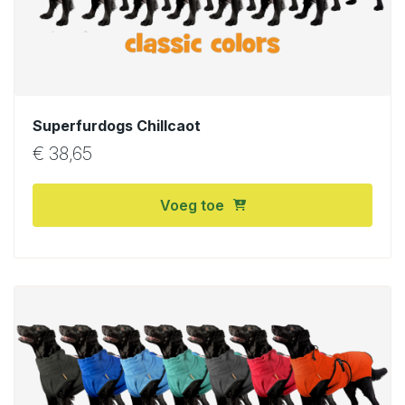
Superfurdogs Chillcaot
€
38,65
Voeg toe