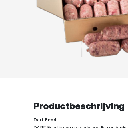
Productbeschrijving
Darf Eend
DARF Eend is een gezonde voeding op basis v