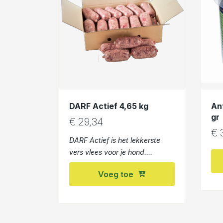
DARF Actief 4,65 kg
An
gr
€
29,34
€
3
DARF Actief is het lekkerste
vers vlees voor je hond.
Compleet volgens BARF
Voeg toe
principe, met een Mix van kip,
rund, lam, geit Gezond voor je
hond