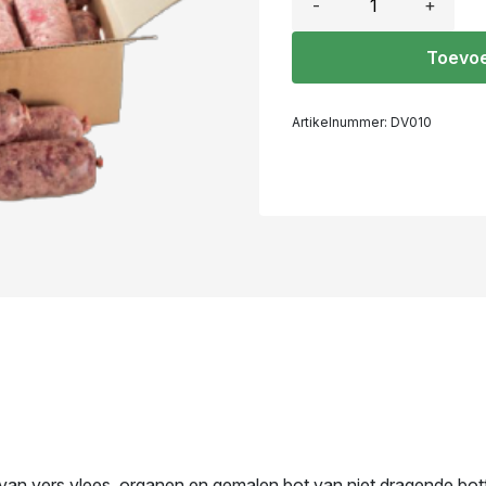
-
+
Toevoe
Artikelnummer:
DV010
an vers vlees, organen en gemalen bot van niet dragende bott