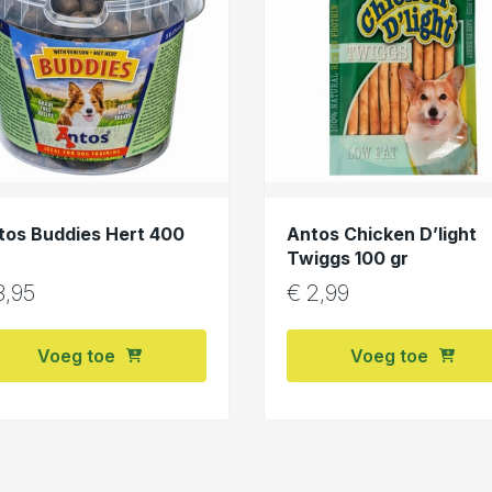
tos Buddies Hert 400
Antos Chicken D’light
Twiggs 100 gr
,95
€
2,99
Voeg toe
Voeg toe