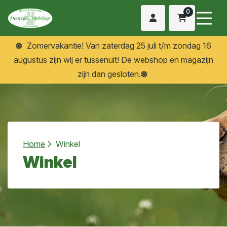
0
Zomervakantie! Van zaterdag 25 juli t/m zondag 16
augustus zijn wij er tussenuit! De webshop en magazijn
zijn dan gesloten.
Home
Winkel
Winkel