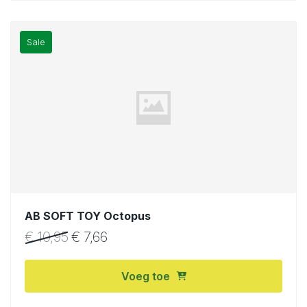
Sale
AB SOFT TOY Octopus
€
10,95
€
7,66
Voeg toe