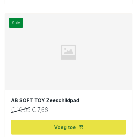
Sale
AB SOFT TOY Zeeschildpad
€
10,95
€
7,66
Voeg toe