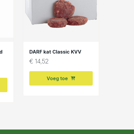
d
DARF kat Classic KVV
€
14,52
Voeg toe