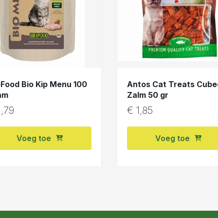
oFood Bio Kip Menu 100
Antos Cat Treats Cube
am
Zalm 50 gr
,79
€
1,85
Voeg toe
Voeg toe