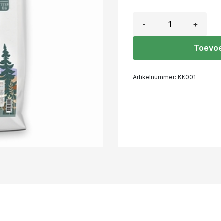
-
+
Toevoe
Artikelnummer:
KK001