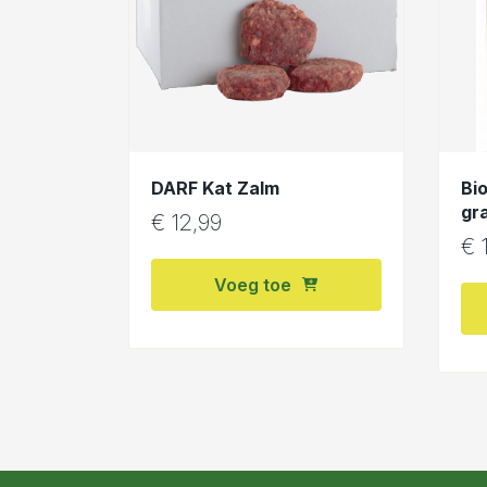
DARF Kat Zalm
Bi
gr
€
12,99
€
1
Voeg toe