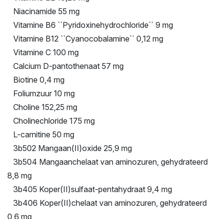
Niacinamide 55 mg
Vitamine B6 ``Pyridoxinehydrochloride`` 9 mg
Vitamine B12 ``Cyanocobalamine`` 0,12 mg
Vitamine C 100 mg
Calcium D-pantothenaat 57 mg
Biotine 0,4 mg
Foliumzuur 10 mg
Choline 152,25 mg
Cholinechloride 175 mg
L-carnitine 50 mg
3b502 Mangaan(II)oxide 25,9 mg
3b504 Mangaanchelaat van aminozuren, gehydrateerd
8,8 mg
3b405 Koper(II)sulfaat-pentahydraat 9,4 mg
3b406 Koper(II)chelaat van aminozuren, gehydrateerd
0,6 mg