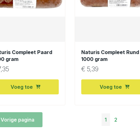
turis Compleet Paard
Naturis Compleet Rund
00 gram
1000 gram
,35
€
5,39
Voeg toe
Voeg toe
 Vorige pagina
1
2