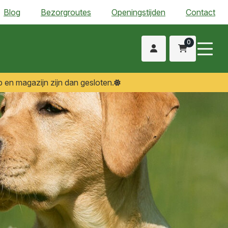
Blog
Bezorgroutes
Openingstijden
Contact
0
 en magazijn zijn dan gesloten.