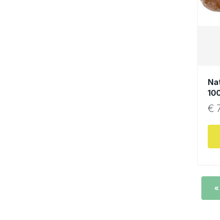
Na
10
€
7
«