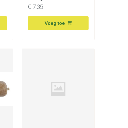
€
7,35
Voeg toe