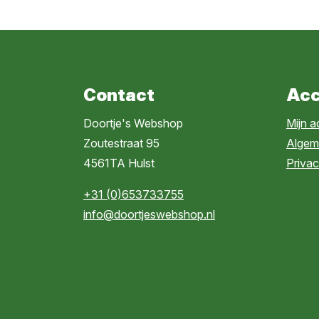
Contact
Acc
Doortje's Webshop
Mijn 
Zoutestraat 95
Algem
4561TA Hulst
Privac
+31 (0)653733755
info@doortjeswebshop.nl