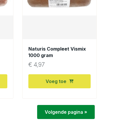
Naturis Compleet Vismix
1000 gram
€
4,97
Voeg toe
Volgende pagina »