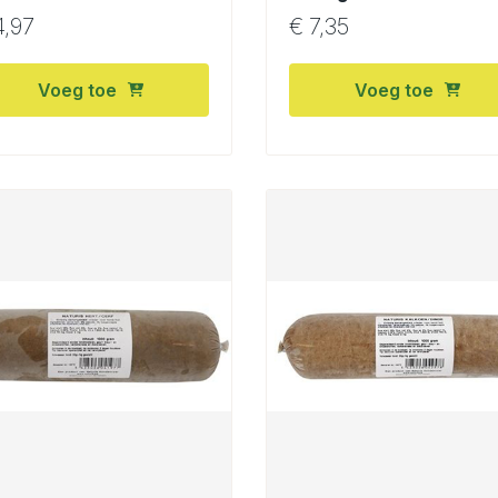
,97
€
7,35
Voeg toe
Voeg toe