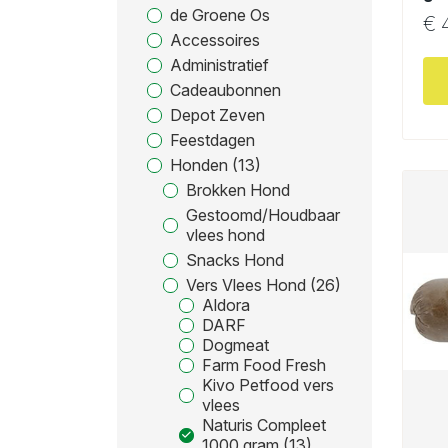
de Groene Os
€
4
Accessoires
Administratief
Cadeaubonnen
Depot Zeven
Feestdagen
Honden (13)
Brokken Hond
Gestoomd/Houdbaar
vlees hond
Snacks Hond
Vers Vlees Hond (26)
Aldora
DARF
Dogmeat
Farm Food Fresh
Kivo Petfood vers
vlees
Naturis Compleet
1000 gram (13)