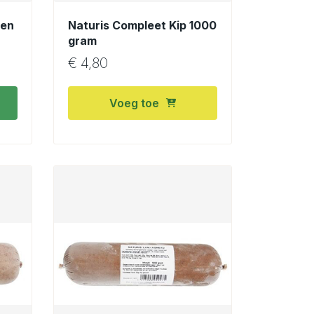
oen
Naturis Compleet Kip 1000
gram
€
4,80
Voeg toe