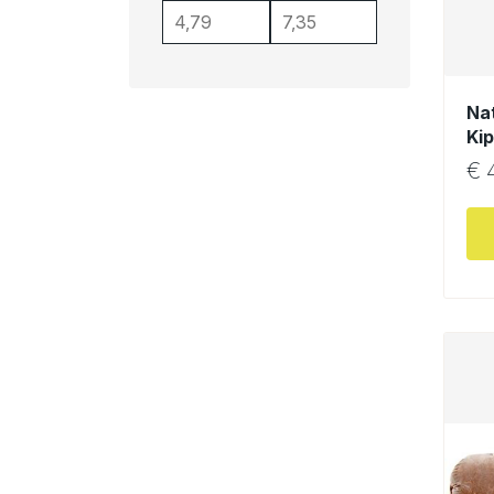
Na
Ki
€
4