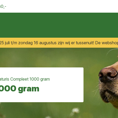
30,-
 juli t/m zondag 16 augustus zijn wij er tussenuit! De webshop
turis Compleet 1000 gram
1000 gram