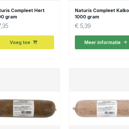
turis Compleet Hert
Naturis Compleet Kalk
00 gram
1000 gram
,35
€
5,39
Voeg toe
Meer informatie