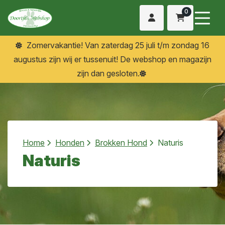
0
Zomervakantie! Van zaterdag 25 juli t/m zondag 16
augustus zijn wij er tussenuit! De webshop en magazijn
zijn dan gesloten.
Home
Honden
Brokken Hond
Naturis
Naturis