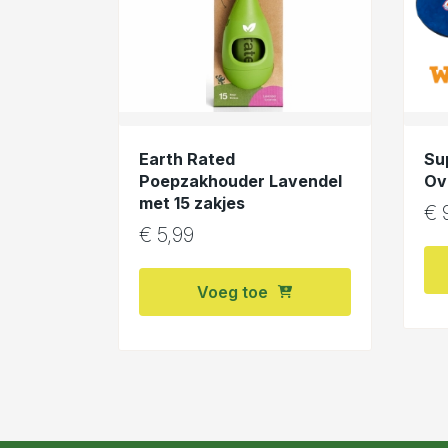
Earth Rated
Su
Poepzakhouder Lavendel
Ov
met 15 zakjes
€
9
€
5,99
Voeg toe