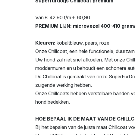
Superfurdogs Chillcoat premium
Van € 42,90 t/m € 60,90
PREMIUM LIJN: microvezel 400-410 gram/m
Kleuren:
kobaltblauw, paars, roze
Onze Chillcoat, een hele functionele, duurza
Uw hond zal niet snel afkoelen. Met onze Chillc
moddermuren en u behoudt een schonere aut
De Chillcoat is gemaakt van onze SuperFurDog
zuigende werking hebben.
Onze Chillcoats hebben verstelbare banden v
hond bedekken.
HOE BEPAAL IK DE MAAT VAN DE CHILL
Bij het bepalen van de juiste maat Chillcoat v