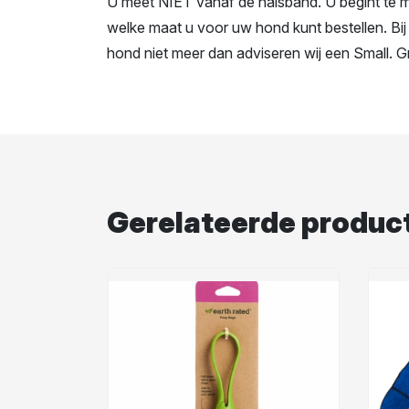
U meet NIET vanaf de halsband. U begint te m
welke maat u voor uw hond kunt bestellen. Bij
hond niet meer dan adviseren wij een Small. 
Gerelateerde produc