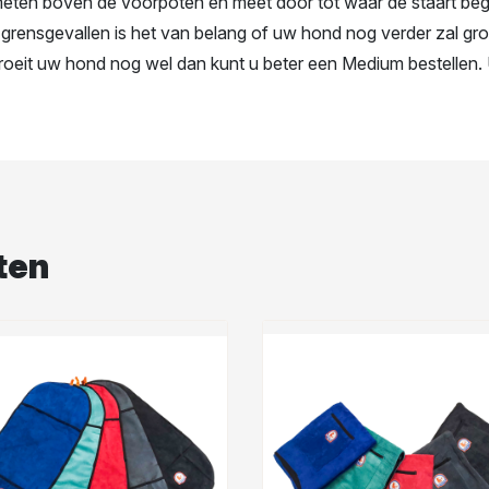
eten boven de voorpoten en meet door tot waar de staart begin
 grensgevallen is het van belang of uw hond nog verder zal gr
Groeit uw hond nog wel dan kunt u beter een Medium bestellen
ten