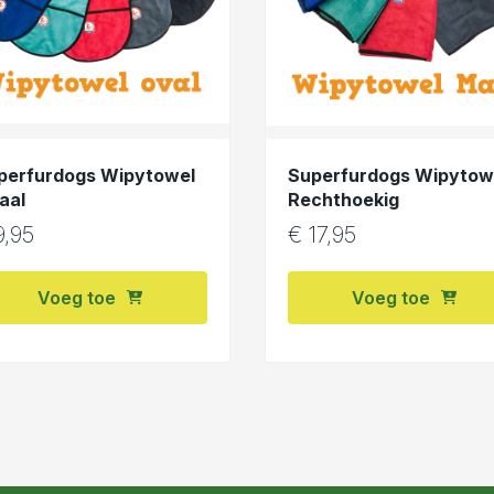
perfurdogs Wipytowel
Superfurdogs Wipytow
aal
Rechthoekig
,95
€
17,95
Voeg toe
Voeg toe