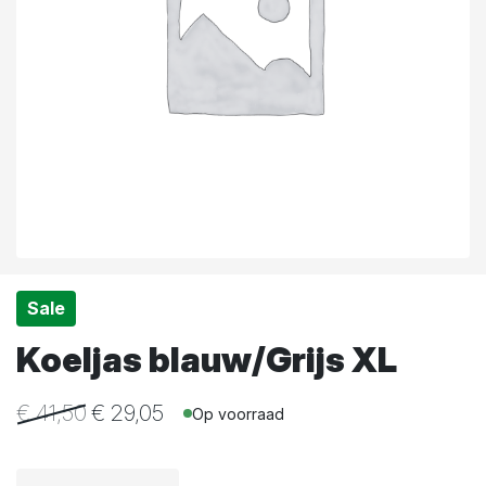
Sale
Koeljas blauw/Grijs XL
€
41,50
€
29,05
Op voorraad