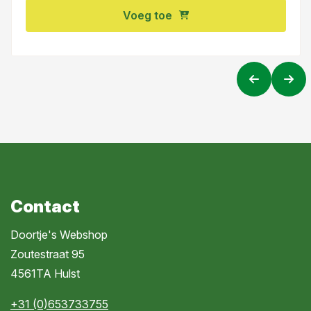
Voeg toe
Contact
Doortje's Webshop
Zoutestraat 95
4561TA Hulst
+31 (0)653733755