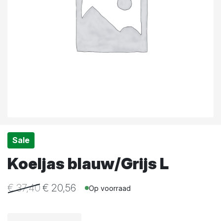
Sale
Koeljas blauw/Grijs L
€
37,40
€
20,56
Op voorraad