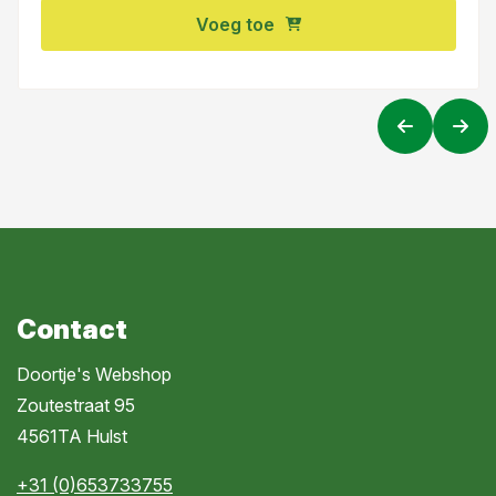
Voeg toe
Contact
Doortje's Webshop
Zoutestraat 95
4561TA Hulst
+31 (0)653733755