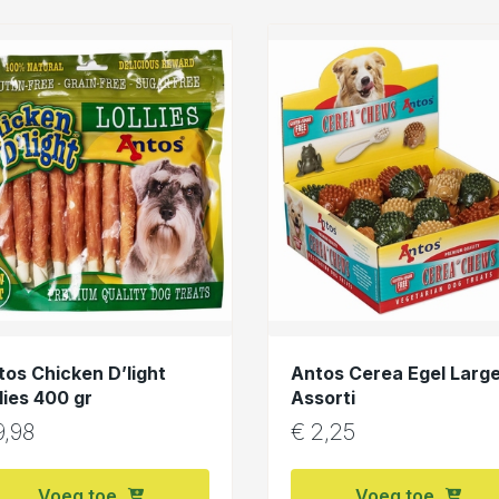
tos Chicken D’light
Antos Cerea Egel Larg
lies 400 gr
Assorti
,98
€
2,25
Voeg toe
Voeg toe