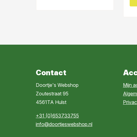
Contact
Acc
Doortje's Webshop
Mijn 
Zoutestraat 95
Algem
4561TA Hulst
Privac
+31 (0)653733755
info@doortjeswebshop.nl