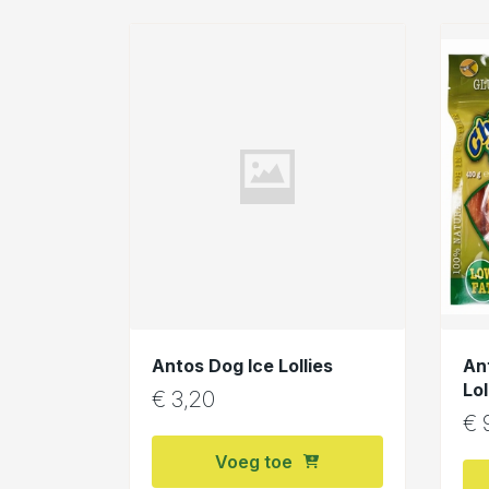
Antos Dog Ice Lollies
An
Lol
€
3,20
€
9
Voeg toe