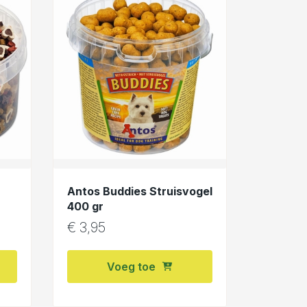
Antos Buddies Struisvogel
400 gr
€
3,95
Voeg toe