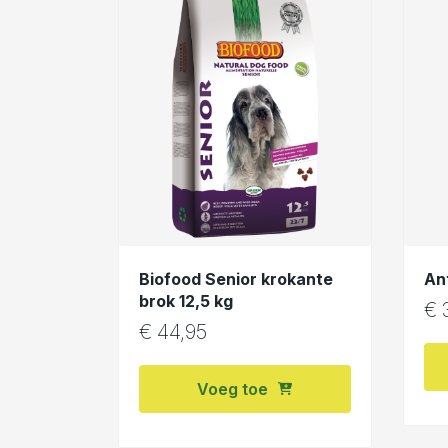
Biofood Senior krokante
Ant
brok 12,5 kg
€
€
44,95
Voeg toe