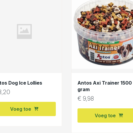
os Dog Ice Lollies
Antos Axi Trainer 1500
gram
3,20
€
9,98
Voeg toe
Voeg toe