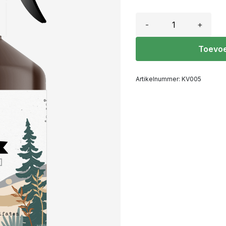
-
+
Toevoe
Artikelnummer:
KV005