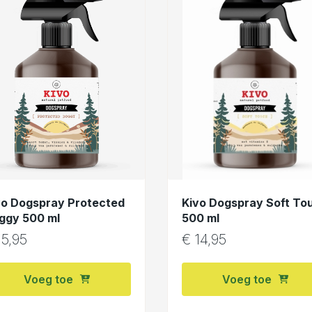
vo Dogspray Protected
Kivo Dogspray Soft To
ggy 500 ml
500 ml
5,95
€
14,95
Voeg toe
Voeg toe