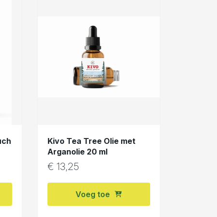
uch
Kivo Tea Tree Olie met
Arganolie 20 ml
€
13,25
Voeg toe