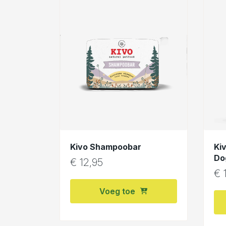
Kivo Shampoobar
Ki
Do
€
12,95
€
1
Voeg toe