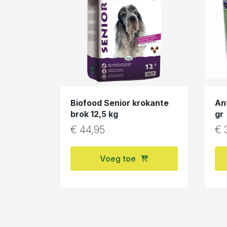
Biofood Senior krokante
An
brok 12,5 kg
gr
€
44,95
€
3
Voeg toe