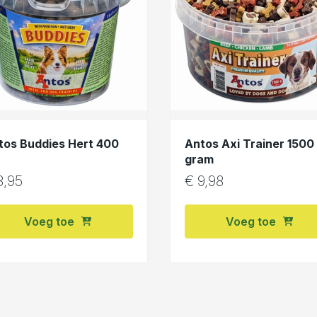
tos Buddies Hert 400
Antos Axi Trainer 1500
gram
,95
€
9,98
Voeg toe
Voeg toe