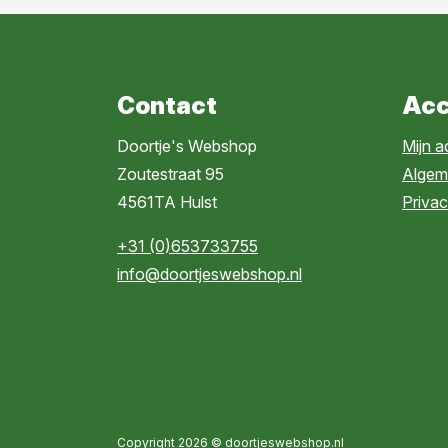
Contact
Acc
Doortje's Webshop
Mijn 
Zoutestraat 95
Algem
4561TA Hulst
Privac
+31 (0)653733755
info@doortjeswebshop.nl
Copyright 2026 © doortjeswebshop.nl