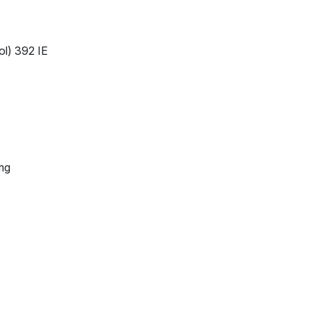
l) 392 IE
mg