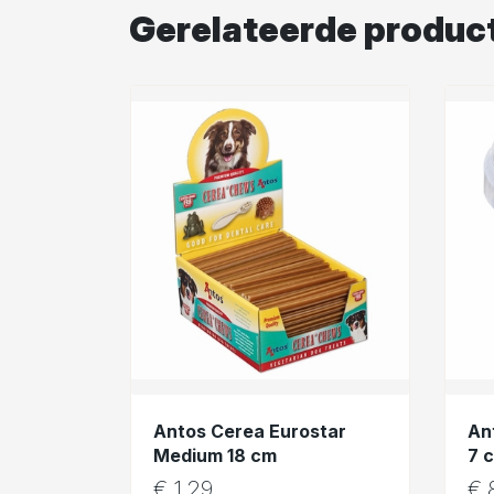
Gerelateerde produc
Antos Cerea Eurostar
An
Medium 18 cm
7 
€
1,29
€
8