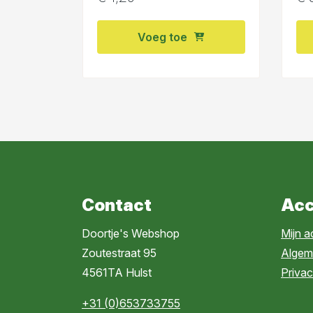
Voeg toe
Contact
Acc
Doortje's Webshop
Mijn 
Zoutestraat 95
Algem
4561TA Hulst
Privac
+31 (0)653733755