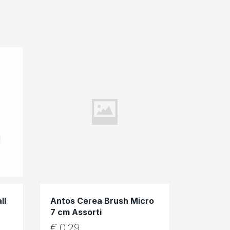
ll
Antos Cerea Brush Micro
7 cm Assorti
€
0,29