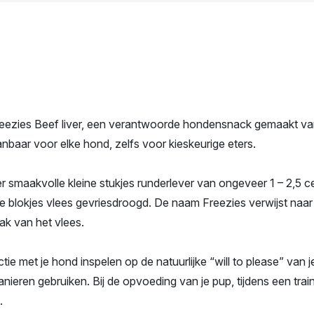
reezies Beef liver, een verantwoorde hondensnack gemaakt va
baar voor elke hond, zelfs voor kieskeurige eters.
r smaakvolle kleine stukjes runderlever van ongeveer 1 – 2,5 c
 de blokjes vlees gevriesdroogd. De naam Freezies verwijst na
ak van het vlees.
actie met je hond inspelen op de natuurlijke “will to please” van
nieren gebruiken. Bij de opvoeding van je pup, tijdens een tra
.