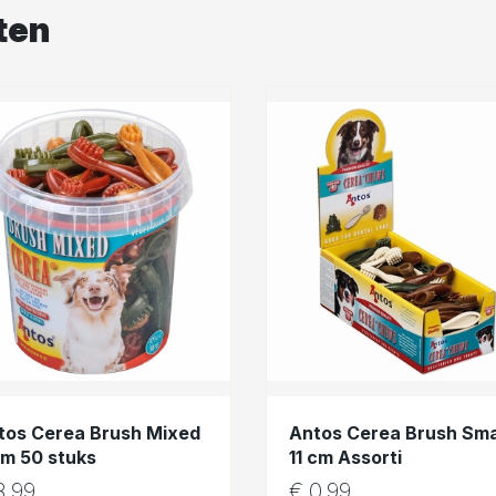
ten
tos Cerea Brush Mixed
Antos Cerea Brush Sma
cm 50 stuks
11 cm Assorti
,99
€
0,99