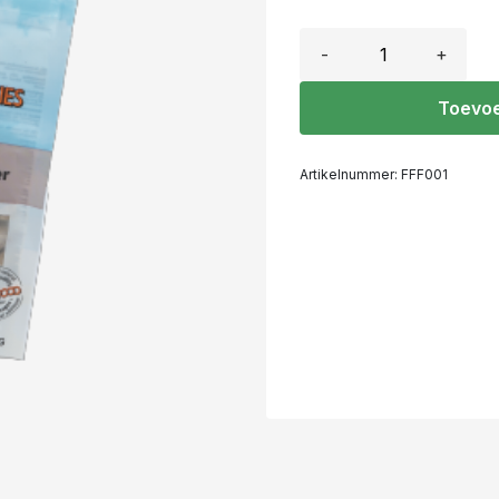
-
+
Toevoe
Artikelnummer:
FFF001