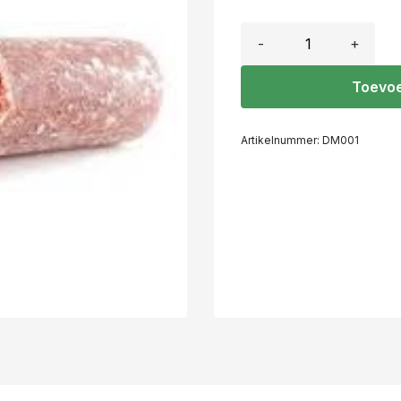
-
+
Toevoe
Artikelnummer:
DM001