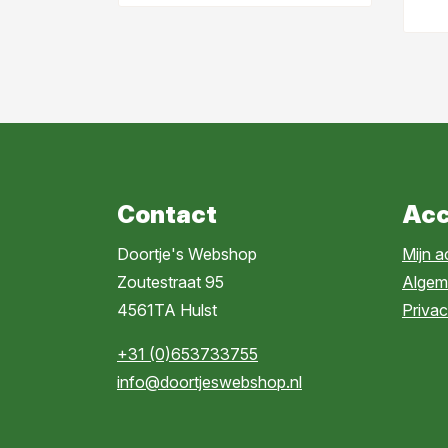
rund, l
ho
Contact
Acc
Doortje's Webshop
Mijn 
Zoutestraat 95
Algem
4561TA Hulst
Privac
+31 (0)653733755
info@doortjeswebshop.nl