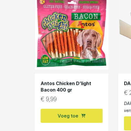
Antos Chicken D’light
DA
Bacon 400 gr
€
2
€
9,99
DAR
ver
Voeg toe
Com
princi