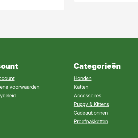
am, geit Gezond voor je
nd
ount
Categorieën
account
Honden
ene voorwaarden
Katten
ybeleid
Accessoires
Puppy & Kittens
Cadeaubonnen
Proefpakketten