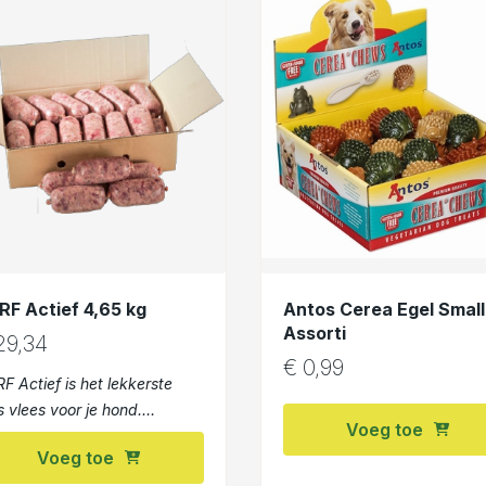
RF Actief 4,65 kg
Antos Cerea Egel Small
Assorti
9,34
€
0,99
F Actief is het lekkerste
s vlees voor je hond.
Voeg toe
pleet volgens BARF
Voeg toe
pe, met een Mix van kip,