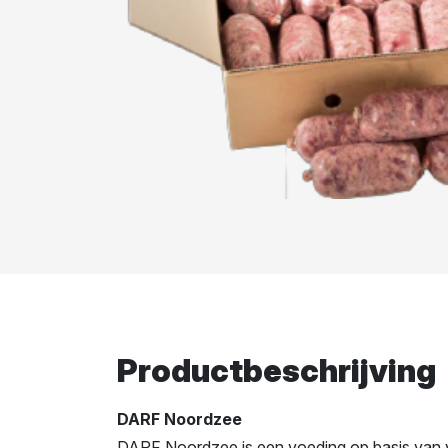
Productbeschrijving
DARF Noordzee
DARF Noordzee is een voeding op basis van ver