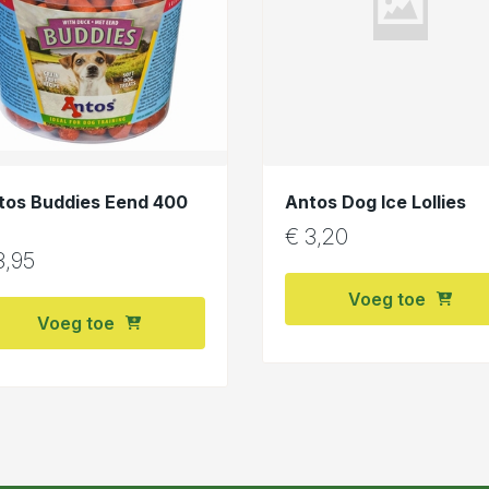
tos Buddies Eend 400
Antos Dog Ice Lollies
€
3,20
,95
Voeg toe
Voeg toe