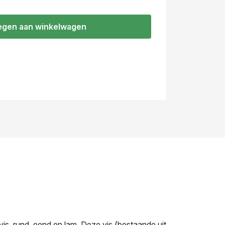
gen aan winkelwagen
is, rund, eend en lam. Deze vis (bestaande uit