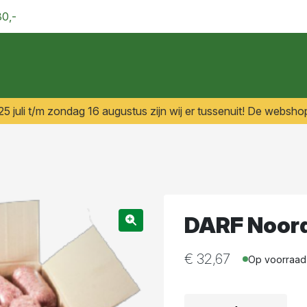
30,-
 juli t/m zondag 16 augustus zijn wij er tussenuit! De webshop
DARF Noord
€
32,67
Op voorraad