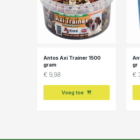
Antos Axi Trainer 1500
An
gram
gr
€
9,98
€
3
Voeg toe