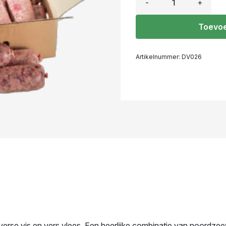
-
+
Toevoe
Artikelnummer:
DV026
se vis en vers vlees. Een heerlijke combinatie van noordzeev