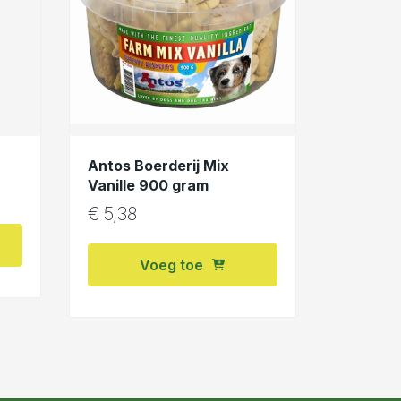
Antos Boerderij Mix
Vanille 900 gram
€
5,38
Voeg toe