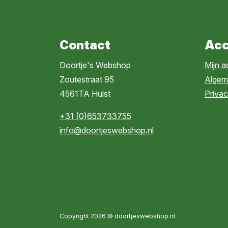
Contact
Acc
Doortje's Webshop
Mijn 
Zoutestraat 95
Algem
4561TA Hulst
Privac
+31 (0)653733755
info@doortjeswebshop.nl
Copyright 2026 © doortjeswebshop.nl