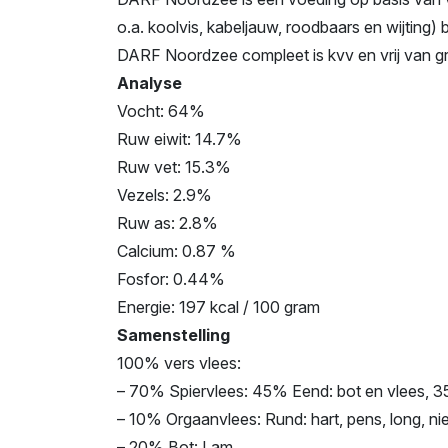
o.a. koolvis, kabeljauw, roodbaars en wijting
DARF Noordzee compleet is kvv en vrij van g
Analyse
Vocht: 64%
Ruw eiwit: 14.7%
Ruw vet: 15.3%
Vezels: 2.9%
Ruw as: 2.8%
Calcium: 0.87 %
Fosfor: 0.44%
Energie: 197 kcal / 100 gram
Samenstelling
100% vers vlees:
– 70% Spiervlees: 45% Eend: bot en vlees, 35
– 10% Orgaanvlees: Rund: hart, pens, long, nier,
– 20% Bot: Lam