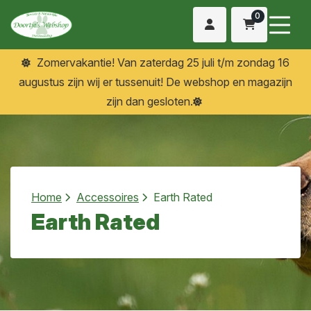
0
Zomervakantie! Van zaterdag 25 juli t/m zondag 16
augustus zijn wij er tussenuit! De webshop en magazijn
zijn dan gesloten.
Home
Accessoires
Earth Rated
Earth Rated