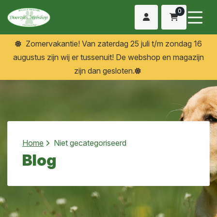
0
Zomervakantie! Van zaterdag 25 juli t/m zondag 16
augustus zijn wij er tussenuit! De webshop en magazijn
zijn dan gesloten.
Home
Niet gecategoriseerd
Blog